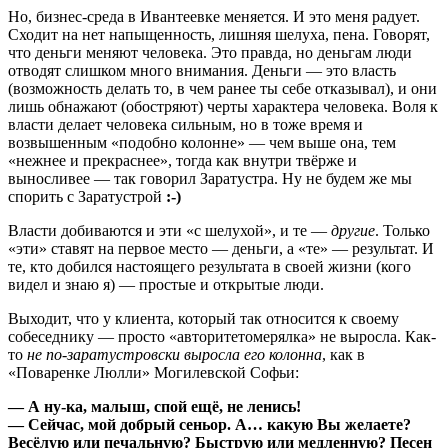
Но, бизнес-среда в Ивантеевке меняется. И это меня радует.
Сходит на нет напыщенность, лишняя шелуха, пена. Говорят,
что деньги меняют человека. Это правда, но деньгам люди
отводят слишком много внимания. Деньги — это власть
(возможность делать то, в чем ранее ты себе отказывал), и они
лишь обнажают (обостряют) черты характера человека. Воля к
власти делает человека сильным, но в тоже время и
возвышенным «подобно колонне» — чем выше она, тем
«нежнее и прекраснее», тогда как внутри твёрже и
выносливее — так говорил Заратустра. Ну не будем же мы
спорить с Заратустрой
:-)
Власти добиваются и эти «с шелухой», и те —
другие
. Только
«эти» ставят на первое место — деньги, а «те» — результат. И
те, кто добился настоящего результата в своей жизни (кого
видел и знаю я) — простые и открытые люди.
Выходит, что у клиента, который так относится к своему
собеседнику — просто «авторитетомерялка» не выросла. Как-
то
не по-заратустровски выросла его колонна
, как в
«Поваренке Люлли» Могилевской Софьи:
— А ну-ка, малыш, спой ещё, не ленись!
— Сейчас, мой добрый сеньор. А… какую Вы желаете?
Весёлую или печальную? Быструю или медленную? Песен