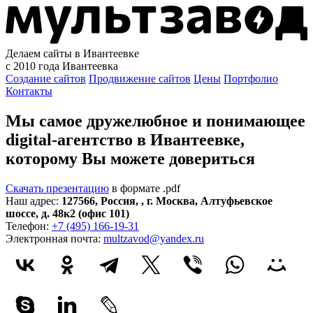
Делаем сайты в Ивантеевке
с 2010 года
Ивантеевка
Создание сайтов
Продвижение сайтов
Цены
Портфолио
Контакты
Мы самое дружелюбное и понимающее
digital-агентство в Ивантеевке,
которому
Вы можете довериться
Скачать презентацию
в формате .pdf
Наш адрес:
127566
,
Россия
,
,
г. Москва
,
Алтуфьевское
шоссе, д. 48к2 (офис 101)
Телефон:
+7 (495) 166-19-31
Электронная почта:
multzavod@yandex.ru