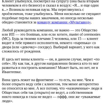
Клиент улыбнулся, посмотрел на супругу (она была вторым
человеком в его бизнесе) и сказал в воздух: «Я... и еще один
я...» Возникла неловкая пауза. Мы переглянулись с
проджектом
, тоже улыбнулись. Меня нисколько не смущают
подобные перлы наших заказчиков, но иногда несколько
обидно становится за
команду компании «Мультзавод»
.
Любой руководитель компании, не важно — это Общество
или ИП — это frontman, или если хотите, master of ceremonies
(MC). Будь за твоими плечами 3 человека, или 15 — клиент
видит в тебе прямого исполнителя, некоего «паренька» со
двора (или «девочку» соседку). Выбирай вариант, у кого как
сложилось от рождения.
И здесь нет вины клиента — он, в данном случае, мерит «по
себе». Ну как так, в другом направлении бизнеса кто-то мог
развиться и построить компанию? Может быть, но нет, не в
Ивантеевке.
Вина здесь лежит на фронтмене — то есть, на мне. Чем я
более открыто веду себя с клиентом, тем менее авторитетно
он относится ко мне. А все потому, что «назначенные» люди в
Обществах себя так (открыто) не ведут, а собственников
никто никогда в глаза не видел — пффф, они же «уважаемые
люди».