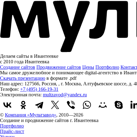
Делаем сайты в Ивантеевке
с 2010 года
Ивантеевка
Создание сайтов
Продвижение сайтов
Цены
Портфолио
Контак
Мы самое дружелюбное и понимающее digital-агентство в Ивант
Скачать презентацию
в формате .pdf
Наш адрес:
127566
,
Россия
,
,
г. Москва
,
Алтуфьевское шоссе, д. 4
Телефон:
+7 (495) 166-19-31
Электронная почта:
multzavod@yandex.ru
©
Компания «Мультзавод»
, 2010—2026
Создание и продвижение сайтов г. Ивантеевка
Портфолио
Прайс-лист
Услуги