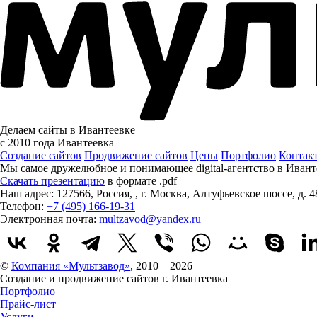
Делаем сайты в Ивантеевке
с 2010 года
Ивантеевка
Создание сайтов
Продвижение сайтов
Цены
Портфолио
Контак
Мы самое дружелюбное и понимающее digital-агентство в Ивант
Скачать презентацию
в формате .pdf
Наш адрес:
127566
,
Россия
,
,
г. Москва
,
Алтуфьевское шоссе, д. 4
Телефон:
+7 (495) 166-19-31
Электронная почта:
multzavod@yandex.ru
©
Компания «Мультзавод»
, 2010—2026
Создание и продвижение сайтов г. Ивантеевка
Портфолио
Прайс-лист
Услуги