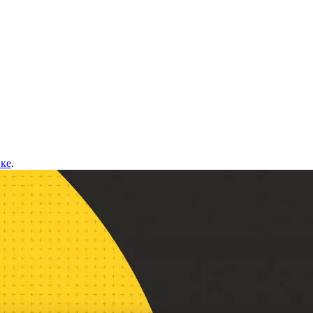
вке
.