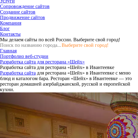
Услуги
Сопровождение сайтов
Создание сайтов
Продвижение сайтов
Компания
Блог
Контакты
Мы делаем сайты по всей России.
Выберите свой город!
Выберите свой город!
Главная
Портфолио веб-студии
Разработка сайта для ресторана «Шейх»
Разработка сайта для ресторана «Шейх» в Ивантеевке
Разработка сайта
для ресторана «Шейх» в Ивантеевке c меню
блюд и каталогом бара. Ресторан «Шейх» в Ивантеевке — это
ресторан домашней азербайджанской, русской и европейской
кухни.