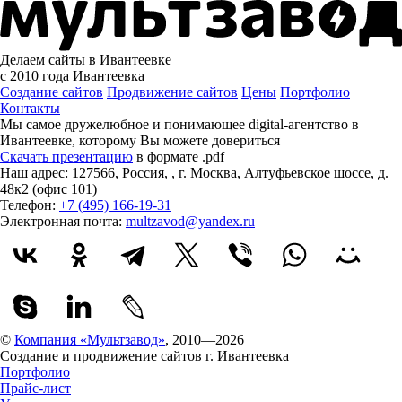
Делаем сайты в Ивантеевке
с 2010 года
Ивантеевка
Создание сайтов
Продвижение сайтов
Цены
Портфолио
Контакты
Мы самое дружелюбное и понимающее digital-агентство в
Ивантеевке, которому
Вы можете довериться
Скачать презентацию
в формате .pdf
Наш адрес:
127566
,
Россия
,
,
г. Москва
,
Алтуфьевское шоссе, д.
48к2 (офис 101)
Телефон:
+7 (495) 166-19-31
Электронная почта:
multzavod@yandex.ru
©
Компания «Мультзавод»
, 2010—2026
Создание и продвижение сайтов г. Ивантеевка
Портфолио
Прайс-лист